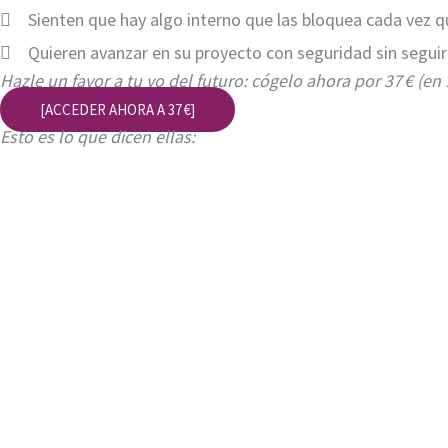
Sienten que hay algo interno que las bloquea cada vez q
Quieren avanzar en su proyecto con seguridad sin seguir
Hazle un favor a tu yo del futuro: cógelo ahora por 37 € (en 
[ACCEDER AHORA A 37 €]
Esto es lo que dicen ellas: