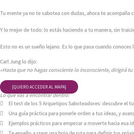
Tu mente ya no te sabotea con dudas, ahora te acompaña c
Y lo mejor de todo: lo estás haciendo a tu manera, sin traici
Esto no es un sueño lejano. Es lo que pasa cuando conoces 
Carl Jung lo dijo:
«Hasta que no hagas consciente lo inconsciente, dirigirá tu 
[QUIERO ACCEDER AL MAPA]
Lo que vas a encontrar dentro:
El test de los 5 Arquetipos Saboteadores: descubre el tu
Una guía práctica para ponerle orden a tus ideas, y avan
Ejemplos prácticos para empezar a moverte hacia esa ide
Te enseño a crear una hoja de ruta para definir tus próx